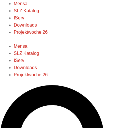
Zum
nach
nach
Mensa
Inhalt
Datum
Kategorie
SLZ Katalog
springen
IServ
Downloads
Projektwoche 26
Mensa
SLZ Katalog
IServ
Downloads
Projektwoche 26