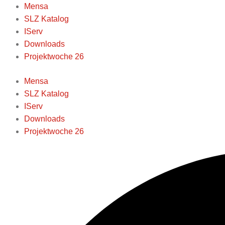
Zum
nach
nach
Mensa
Inhalt
Datum
Kategorie
SLZ Katalog
springen
IServ
Downloads
Projektwoche 26
Mensa
SLZ Katalog
IServ
Downloads
Projektwoche 26